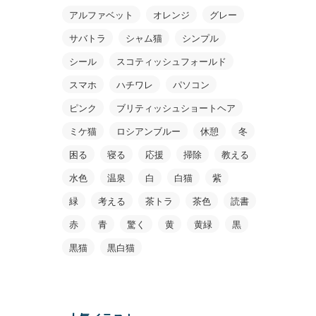
アルファベット
オレンジ
グレー
サバトラ
シャム猫
シンプル
シール
スコティッシュフォールド
スマホ
ハチワレ
パソコン
ピンク
ブリティッシュショートヘア
ミケ猫
ロシアンブルー
休憩
冬
困る
寝る
応援
掃除
教える
水色
温泉
白
白猫
紫
緑
考える
茶トラ
茶色
読書
赤
青
驚く
黄
黄緑
黒
黒猫
黒白猫