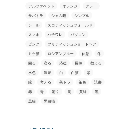
アルファベット
オレンジ
グレー
サバトラ
シャム猫
シンプル
シール
スコティッシュフォールド
スマホ
ハチワレ
パソコン
ピンク
ブリティッシュショートヘア
ミケ猫
ロシアンブルー
休憩
冬
困る
寝る
応援
掃除
教える
水色
温泉
白
白猫
紫
緑
考える
茶トラ
茶色
読書
赤
青
驚く
黄
黄緑
黒
黒猫
黒白猫