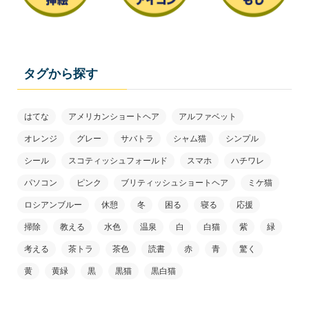
タグから探す
はてな
アメリカンショートヘア
アルファベット
オレンジ
グレー
サバトラ
シャム猫
シンプル
シール
スコティッシュフォールド
スマホ
ハチワレ
パソコン
ピンク
ブリティッシュショートヘア
ミケ猫
ロシアンブルー
休憩
冬
困る
寝る
応援
掃除
教える
水色
温泉
白
白猫
紫
緑
考える
茶トラ
茶色
読書
赤
青
驚く
黄
黄緑
黒
黒猫
黒白猫