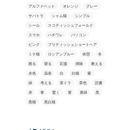
アルファベット
オレンジ
グレー
サバトラ
シャム猫
シンプル
シール
スコティッシュフォールド
スマホ
ハチワレ
パソコン
ピンク
ブリティッシュショートヘア
ミケ猫
ロシアンブルー
休憩
冬
困る
寝る
応援
掃除
教える
水色
温泉
白
白猫
紫
緑
考える
茶トラ
茶色
読書
赤
青
驚く
黄
黄緑
黒
黒猫
黒白猫