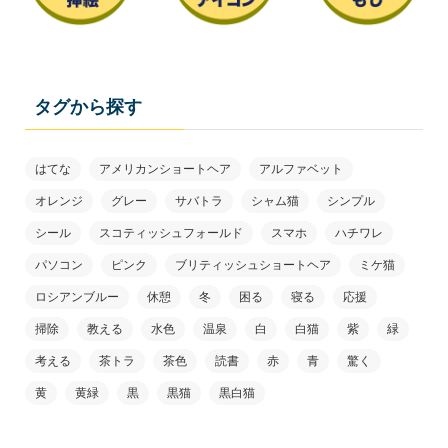
タグから探す
はてな
アメリカンショートヘア
アルファベット
オレンジ
グレー
サバトラ
シャム猫
シンプル
シール
スコティッシュフォールド
スマホ
ハチワレ
パソコン
ピンク
ブリティッシュショートヘア
ミケ猫
ロシアンブルー
休憩
冬
困る
寝る
応援
掃除
教える
水色
温泉
白
白猫
紫
緑
考える
茶トラ
茶色
読書
赤
青
驚く
黄
黄緑
黒
黒猫
黒白猫