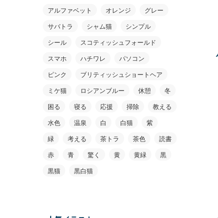
アルファベット
オレンジ
グレー
サバトラ
シャム猫
シンプル
シール
スコティッシュフォールド
スマホ
ハチワレ
パソコン
ピンク
ブリティッシュショートヘア
ミケ猫
ロシアンブルー
休憩
冬
困る
寝る
応援
掃除
教える
水色
温泉
白
白猫
紫
緑
考える
茶トラ
茶色
読書
赤
青
驚く
黄
黄緑
黒
黒猫
黒白猫