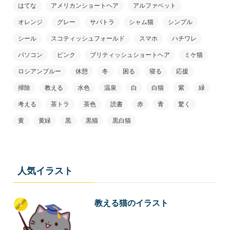
はてな
アメリカンショートヘア
アルファベット
オレンジ
グレー
サバトラ
シャム猫
シンプル
シール
スコティッシュフォールド
スマホ
ハチワレ
パソコン
ピンク
ブリティッシュショートヘア
ミケ猫
ロシアンブルー
休憩
冬
困る
寝る
応援
掃除
教える
水色
温泉
白
白猫
紫
緑
考える
茶トラ
茶色
読書
赤
青
驚く
黄
黄緑
黒
黒猫
黒白猫
人気イラスト
教える猫のイラスト