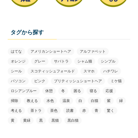
タグから探す
はてな
アメリカンショートヘア
アルファベット
オレンジ
グレー
サバトラ
シャム猫
シンプル
シール
スコティッシュフォールド
スマホ
ハチワレ
パソコン
ピンク
ブリティッシュショートヘア
ミケ猫
ロシアンブルー
休憩
冬
困る
寝る
応援
掃除
教える
水色
温泉
白
白猫
紫
緑
考える
茶トラ
茶色
読書
赤
青
驚く
黄
黄緑
黒
黒猫
黒白猫