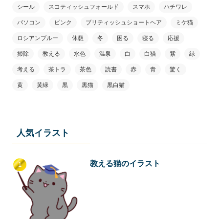
シール
スコティッシュフォールド
スマホ
ハチワレ
パソコン
ピンク
ブリティッシュショートヘア
ミケ猫
ロシアンブルー
休憩
冬
困る
寝る
応援
掃除
教える
水色
温泉
白
白猫
紫
緑
考える
茶トラ
茶色
読書
赤
青
驚く
黄
黄緑
黒
黒猫
黒白猫
人気イラスト
教える猫のイラスト