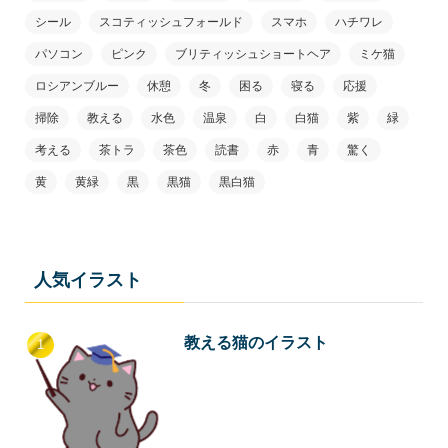
シール
スコティッシュフォールド
スマホ
ハチワレ
パソコン
ピンク
ブリティッシュショートヘア
ミケ猫
ロシアンブルー
休憩
冬
困る
寝る
応援
掃除
教える
水色
温泉
白
白猫
紫
緑
考える
茶トラ
茶色
読書
赤
青
驚く
黄
黄緑
黒
黒猫
黒白猫
人気イラスト
教える猫のイラスト