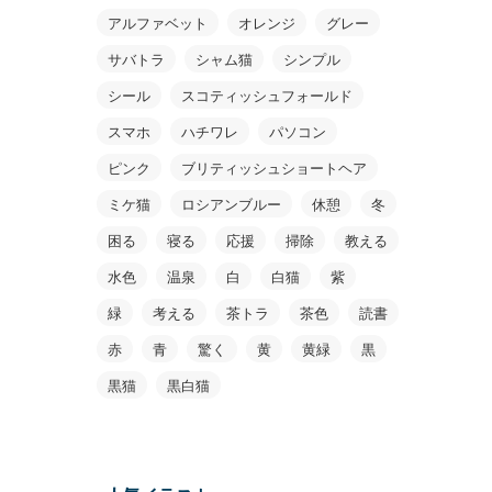
アルファベット
オレンジ
グレー
サバトラ
シャム猫
シンプル
シール
スコティッシュフォールド
スマホ
ハチワレ
パソコン
ピンク
ブリティッシュショートヘア
ミケ猫
ロシアンブルー
休憩
冬
困る
寝る
応援
掃除
教える
水色
温泉
白
白猫
紫
緑
考える
茶トラ
茶色
読書
赤
青
驚く
黄
黄緑
黒
黒猫
黒白猫