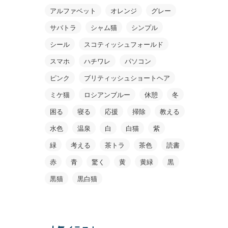
アルファベット
オレンジ
グレー
サバトラ
シャム猫
シンプル
シール
スコティッシュフォールド
スマホ
ハチワレ
パソコン
ピンク
ブリティッシュショートヘア
ミケ猫
ロシアンブルー
休憩
冬
困る
寝る
応援
掃除
教える
水色
温泉
白
白猫
紫
緑
考える
茶トラ
茶色
読書
赤
青
驚く
黄
黄緑
黒
黒猫
黒白猫