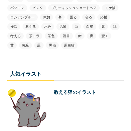
パソコン
ピンク
ブリティッシュショートヘア
ミケ猫
ロシアンブルー
休憩
冬
困る
寝る
応援
掃除
教える
水色
温泉
白
白猫
紫
緑
考える
茶トラ
茶色
読書
赤
青
驚く
黄
黄緑
黒
黒猫
黒白猫
人気イラスト
教える猫のイラスト