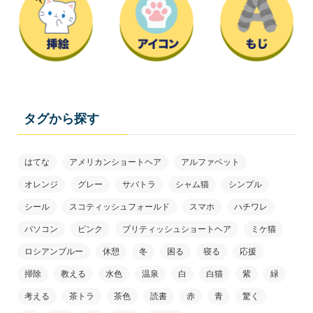
タグから探す
はてな
アメリカンショートヘア
アルファベット
オレンジ
グレー
サバトラ
シャム猫
シンプル
シール
スコティッシュフォールド
スマホ
ハチワレ
パソコン
ピンク
ブリティッシュショートヘア
ミケ猫
ロシアンブルー
休憩
冬
困る
寝る
応援
掃除
教える
水色
温泉
白
白猫
紫
緑
考える
茶トラ
茶色
読書
赤
青
驚く