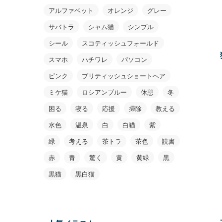
アルファベット
オレンジ
グレー
サバトラ
シャム猫
シンプル
シール
スコティッシュフォールド
スマホ
ハチワレ
パソコン
ピンク
ブリティッシュショートヘア
ミケ猫
ロシアンブルー
休憩
冬
困る
寝る
応援
掃除
教える
水色
温泉
白
白猫
紫
緑
考える
茶トラ
茶色
読書
赤
青
驚く
黄
黄緑
黒
黒猫
黒白猫