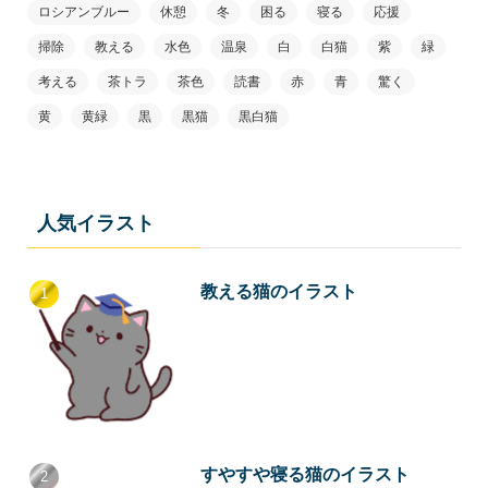
ロシアンブルー
休憩
冬
困る
寝る
応援
掃除
教える
水色
温泉
白
白猫
紫
緑
考える
茶トラ
茶色
読書
赤
青
驚く
黄
黄緑
黒
黒猫
黒白猫
人気イラスト
教える猫のイラスト
すやすや寝る猫のイラスト