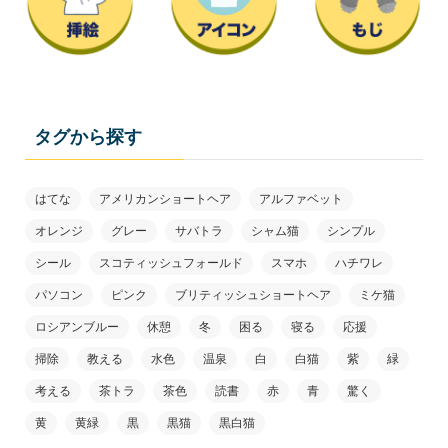
タグから探す
はてな
アメリカンショートヘア
アルファベット
オレンジ
グレー
サバトラ
シャム猫
シンプル
シール
スコティッシュフォールド
スマホ
ハチワレ
パソコン
ピンク
ブリティッシュショートヘア
ミケ猫
ロシアンブルー
休憩
冬
困る
寝る
応援
掃除
教える
水色
温泉
白
白猫
紫
緑
考える
茶トラ
茶色
読書
赤
青
驚く
黄
黄緑
黒
黒猫
黒白猫