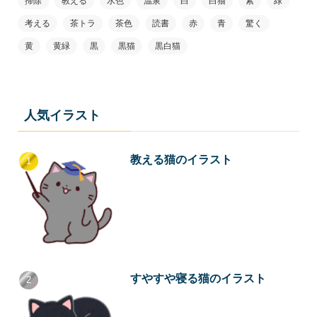
掃除
教える
水色
温泉
白
白猫
紫
緑
考える
茶トラ
茶色
読書
赤
青
驚く
黄
黄緑
黒
黒猫
黒白猫
人気イラスト
教える猫のイラスト
すやすや寝る猫のイラスト