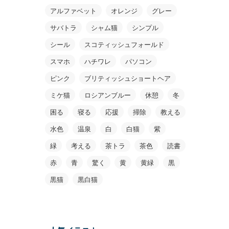
アルファベット
オレンジ
グレー
サバトラ
シャム猫
シンプル
シール
スコティッシュフォールド
スマホ
ハチワレ
パソコン
ピンク
ブリティッシュショートヘア
ミケ猫
ロシアンブルー
休憩
冬
困る
寝る
応援
掃除
教える
水色
温泉
白
白猫
紫
緑
考える
茶トラ
茶色
読書
赤
青
驚く
黄
黄緑
黒
黒猫
黒白猫