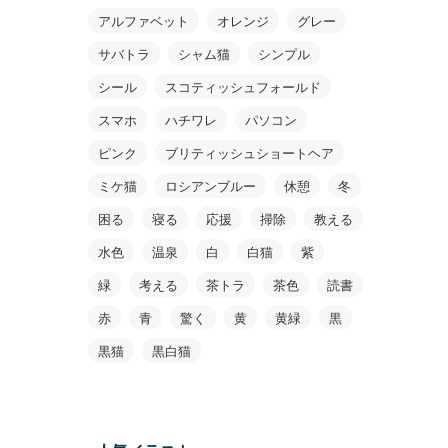
アルファベット
オレンジ
グレー
サバトラ
シャム猫
シンプル
シール
スコティッシュフォールド
スマホ
ハチワレ
パソコン
ピンク
ブリティッシュショートヘア
ミケ猫
ロシアンブルー
休憩
冬
困る
寝る
応援
掃除
教える
水色
温泉
白
白猫
紫
緑
考える
茶トラ
茶色
読書
赤
青
驚く
黄
黄緑
黒
黒猫
黒白猫