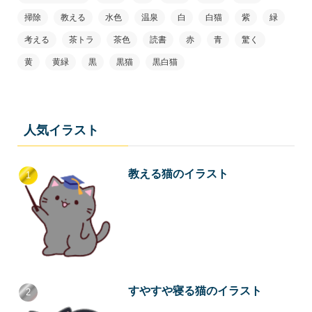
掃除
教える
水色
温泉
白
白猫
紫
緑
考える
茶トラ
茶色
読書
赤
青
驚く
黄
黄緑
黒
黒猫
黒白猫
人気イラスト
教える猫のイラスト
すやすや寝る猫のイラスト