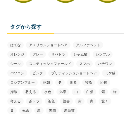
タグから探す
はてな
アメリカンショートヘア
アルファベット
オレンジ
グレー
サバトラ
シャム猫
シンプル
シール
スコティッシュフォールド
スマホ
ハチワレ
パソコン
ピンク
ブリティッシュショートヘア
ミケ猫
ロシアンブルー
休憩
冬
困る
寝る
応援
掃除
教える
水色
温泉
白
白猫
紫
緑
考える
茶トラ
茶色
読書
赤
青
驚く
黄
黄緑
黒
黒猫
黒白猫