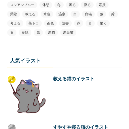
ロシアンブルー
休憩
冬
困る
寝る
応援
掃除
教える
水色
温泉
白
白猫
紫
緑
考える
茶トラ
茶色
読書
赤
青
驚く
黄
黄緑
黒
黒猫
黒白猫
人気イラスト
教える猫のイラスト
すやすや寝る猫のイラスト