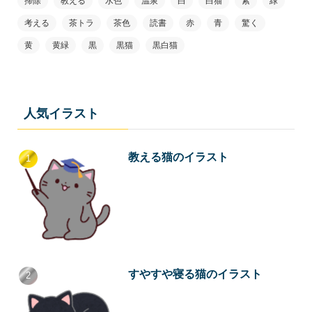
掃除
教える
水色
温泉
白
白猫
紫
緑
考える
茶トラ
茶色
読書
赤
青
驚く
黄
黄緑
黒
黒猫
黒白猫
人気イラスト
教える猫のイラスト
すやすや寝る猫のイラスト