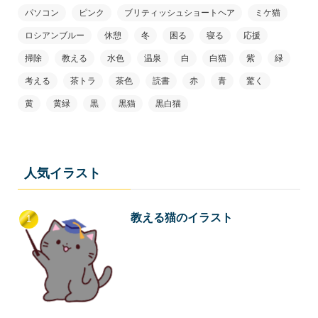
パソコン
ピンク
ブリティッシュショートヘア
ミケ猫
ロシアンブルー
休憩
冬
困る
寝る
応援
掃除
教える
水色
温泉
白
白猫
紫
緑
考える
茶トラ
茶色
読書
赤
青
驚く
黄
黄緑
黒
黒猫
黒白猫
人気イラスト
教える猫のイラスト